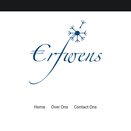
Erfwens
Erfwens
Home
Over Ons
Contact Ons