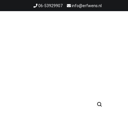
06-53929907
info@erfwens.nl